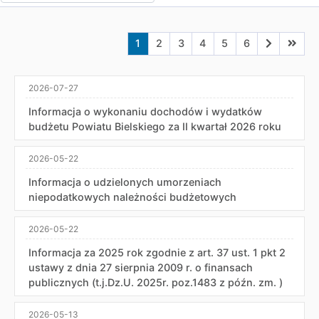
Aktualna strona nr 1
Przejdź do strony nr 2
Przejdź do strony nr 3
Przejdź do strony nr 4
Przejdź do strony n
Przejdź do stro
Przejdź do
Przejd
1
2
3
4
5
6
2026-07-27
Informacja o wykonaniu dochodów i wydatków
budżetu Powiatu Bielskiego za II kwartał 2026 roku
2026-05-22
Informacja o udzielonych umorzeniach
niepodatkowych należności budżetowych
2026-05-22
Informacja za 2025 rok zgodnie z art. 37 ust. 1 pkt 2
ustawy z dnia 27 sierpnia 2009 r. o finansach
publicznych (t.j.Dz.U. 2025r. poz.1483 z późn. zm. )
2026-05-13