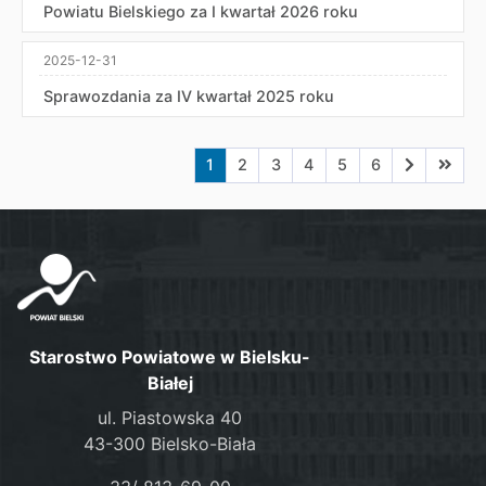
Powiatu Bielskiego za I kwartał 2026 roku
2025-12-31
Sprawozdania za IV kwartał 2025 roku
Aktualna strona nr 1
Przejdź do strony nr 2
Przejdź do strony nr 3
Przejdź do strony nr 4
Przejdź do strony n
Przejdź do stro
Przejdź do
Przejd
1
2
3
4
5
6
Starostwo Powiatowe w Bielsku-
Białej
ul. Piastowska 40
43-300 Bielsko-Biała