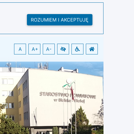
ROZUMIEM I AKCEPTUJĘ
A
A+
A-