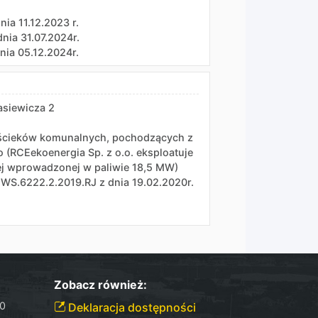
ia 11.12.2023 r.
nia 31.07.2024r.
nia 05.12.2024r.
asiewicza 2
i ścieków komunalnych, pochodzących z
 (RCEekoenergia Sp. z o.o. eksploatuje
nej wprowadzonej w paliwie 18,5 MW)
 WS.6222.2.2019.RJ z dnia 19.02.2020r.
Zobacz również:
30
Deklaracja dostępności