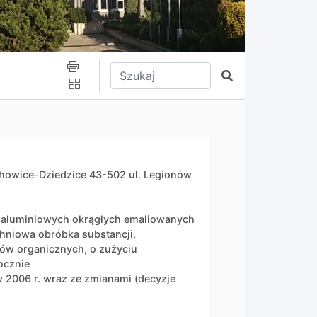
Wpisz tekst do wyszukania
Szukaj
echowice-Dziedzice 43-502 ul. Legionów
i aluminiowych okrągłych emaliowanych
hniowa obróbka substancji,
ów organicznych, o zużyciu
ocznie
2006 r. wraz ze zmianami (decyzje