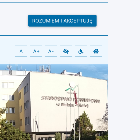
ROZUMIEM I AKCEPTUJĘ
A
A+
A-