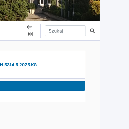
Wpisz tekst do wyszukania
Szukaj
 ON.5314.5.2025.KG