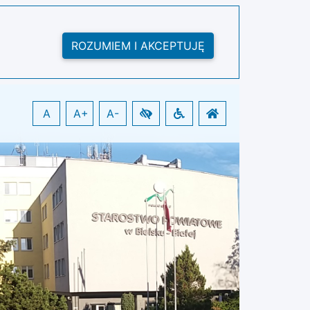
ROZUMIEM I AKCEPTUJĘ
A
A+
A-