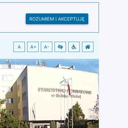
ROZUMIEM I AKCEPTUJĘ
A
A+
A-