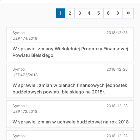
Aktualna strona nr 1
Przejdź do strony nr 2
Przejdź do strony nr 3
Przejdź do strony nr 4
Przejdź do strony n
Przejdź do stro
Przejdź do
Przejd
1
2
3
4
5
6
Symbol:
2018-12-28
UZP474/2018
W sprawie: zmiany Wieloletniej Prognozy Finansowej
Powiatu Bielskiego
Symbol:
2018-12-28
UZP473/2018
W sprawie : zmian w planach finansowych jednostek
budżetowych powiatu bielskiego na 2018r.
Symbol:
2018-12-28
UZP472/2018
W sprawie: zmian w uchwale budżetowej na rok 2018
Symbol:
2018-12-28