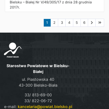
Bielsku – Białej Nr V/49/305/17 z dnia 28 grudnia
2017r.
Aktualna strona nr 1
Przejdź do strony nr 2
Przejdź do strony nr 3
Przejdź do strony nr 4
Przejdź do strony n
Przejdź do stro
Przejdź do
Przejd
1
2
3
4
5
6
Starostwo Powiatowe w Bielsku-
Białej
ul. Piastowska 40
43-300 Bielsko-Biała
33/ 813-69-00
33/ 822-06-72
e-mail:
kancelaria@powiat.bielsko.pl