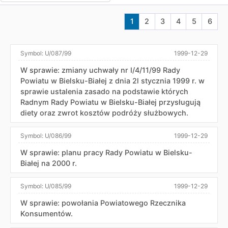
Aktualna strona nr 1
Przejdź do strony nr 2
Przejdź do strony 
Przejdź do str
Przejdź do
Przej
1
2
3
4
5
6
Symbol:
U/087/99
1999-12-29
W sprawie: zmiany uchwały nr I/4/11/99 Rady
Powiatu w Bielsku-Białej z dnia 2l stycznia 1999 r. w
sprawie ustalenia zasado na podstawie których
Radnym Rady Powiatu w Bielsku-Białej przysługują
diety oraz zwrot kosztów podróży służbowych.
Symbol:
U/086/99
1999-12-29
W sprawie: planu pracy Rady Powiatu w Bielsku-
Białej na 2000 r.
Symbol:
U/085/99
1999-12-29
W sprawie: powołania Powiatowego Rzecznika
Konsumentów.