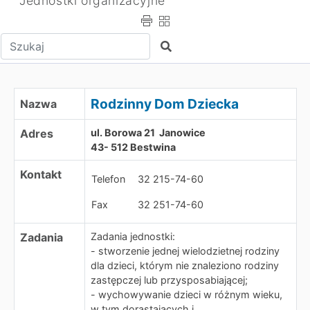
Jednostki organizacyjne
Wpisz tekst do wyszukania
Szukaj
Rodzinny Dom Dziecka
Rodzinny Dom Dziecka
Nazwa
Adres
ul. Borowa 21 Janowice
43- 512 Bestwina
Kontakt
Telefon
32 215-74-60
Fax
32 251-74-60
Zadania
Zadania jednostki:
- stworzenie jednej wielodzietnej rodziny
dla dzieci, którym nie znaleziono rodziny
zastępczej lub przysposabiającej;
- wychowywanie dzieci w różnym wieku,
w tym dorastających i