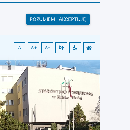
ROZUMIEM I AKCEPTUJĘ
A
A+
A-