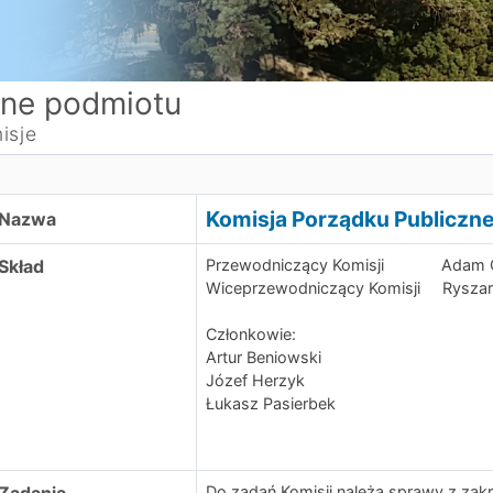
ne podmiotu
isje
omisja Porządku Publicznego
Komisja Porządku Publiczn
Nazwa
Skład
Przewodniczący Komisji Adam C
Wiceprzewodniczący Komisji Ryszar
Członkowie:
Artur Beniowski
Józef Herzyk
Łukasz Pasierbek
Do zadań Komisji należą sprawy z zakr